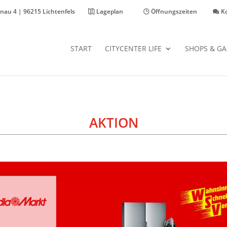
nau 4 | 96215 Lichtenfels
Lageplan
Öffnungszeiten
K
START
CITYCENTER LIFE
SHOPS & G
AKTION